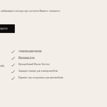
ь неймовірні спогади про початок Вашого спільного
ЮВАТИ
ЮВАТИ
Дитячий майданчик
Настільні ігри
Цілодобовий Room Service
сейн
Зарядні станції для електромобіля
Паркінг під охороною для автомобілів