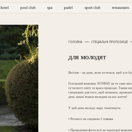
hotel
pool club
spa
padel
sport club
restaurants
ГОЛОВНА
СПЕЦІАЛЬНІ ПРОПОЗИЦІЇ
для молодят
Весілля – це день, коли хочеться, щоб усе б
Готельний комплекс SUNRAY це те саме місце
сучасного світу та краса природи. Таким ж
спеціально для того, щоб моменти, проведен
день запам’ятався молодим на все життя!
У цей день молоду пару чекатимуть:
• Prosseco на сніданок 1 пляшка
• Проведення фотосесії на території комплек