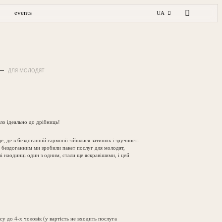
events
UA
ДЛЯ МОЛОДЯТ
уло ідеально до дрібниць!
, де в бездоганній гармонії зійшлися затишок і зручності
е бездоганним ми зробили пакет послуг для молодят,
і наодинці один з одним, стали ще яскравішими, і цей
су до 4-х чоловік (у вартість не входить послуга