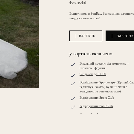
фотографа)
Відпочинок в SunRay, без сумніву, залишит
подружнього життя!
ЗАБРОН
ЗАБРОН
ВАРТІСТЬ
у вартість включено
Вітальний презент від комплексу –
Prosecco і фрукти.
Сніданок до 11:00
Відвідування Spa-центру
(Критий ба
із джакузі, хамам, вуличні чани з
холодною та теплою водою)
Відвідування Sport Club
Відвідування Pool Club