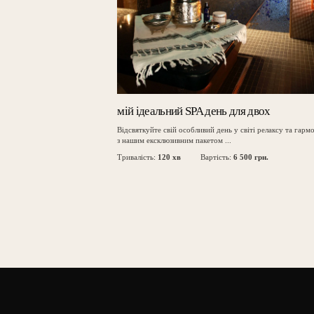
мій ідеальний SPA день для двох
Відсвяткуйте свій особливий день у світі релаксу та гармо
з нашим ексклюзивним пакетом ...
Тривалість:
120 хв
Вартість:
6 500 грн.