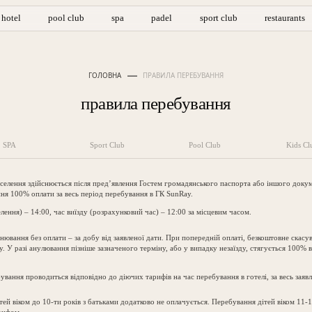
hotel
pool club
spa
padel
sport club
restaurants
ГОЛОВНА
ПРАВИЛА ПЕРЕБУВАННЯ
правила перебування
SPA
Sport Club
Pool Club
Kids Cl
елення здійснюється після пред’явлення Гостем громадянського паспорта або іншого докум
ння 100% оплати за весь період перебування в ГК SunRay.
елення) – 14:00, час виїзду (розрахунковий час) – 12:00 за місцевим часом.
нювання без оплати – за добу від заявленої дати. При попередній оплаті, безкоштовне скас
у. У разі анулювання пізніше зазначеного терміну, або у випадку незаїзду, стягується 100% 
ування проводиться відповідно до діючих тарифів на час перебування в готелі, за весь заяв
ей віком до 10-ти років з батьками додатково не оплачується. Перебування дітей віком 11-1