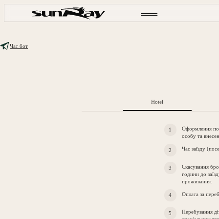
Чат бот
Hotel
Оформлення пос
особу та внесе
Час заїзду (пос
Скасування бро
години до заїзд
проживання.
Оплата за переб
Перебування діт