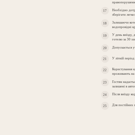
правопорушення
Необхідно дотр
зберігати легк
Залишаючи коте
водопровідні кр
У день виїзду, 
готелю за 30 х
Допускається у
У літній період
Користування кр
проживають на 
Гостям надаєтьс
залишені в авто
Після виїзду к
Для постійних г