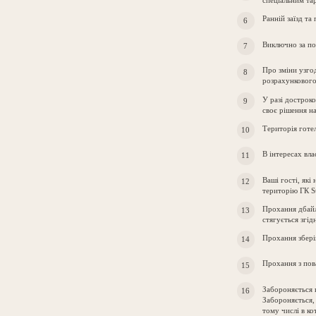
спеціальним та
Ранній заїзд та
Виключно за по
Про зміни узгод
розрахункового
У разі достроко
своє рішення на
Територія готе
В інтересах вл
Ваші гості, які
територію ГК S
Прохання дбайл
стягується згі
Прохання зберіг
Прохання з пов
Забороняється 
Забороняється,
тому числі в к