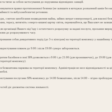
 та тягне за собою застосування до порушника відповідних санкцій.
имуватися правил протипожежної безпеки (не залишати в котеджах розпалений камін без на
озаймисті та вибухонебезпечні речовини.
дж, з метою запобігання пошкодження майна, зайвих витрат електроенергії, для власної без
ани, терасу, витягніть з енерго-кишені картку світла, переконайтеся, що Ваш ключ не залиши
для організації Вашого від’їзду і остаточного розрахунку за надані послуги, прохання звер
вилин до розрахункового часу.
тримання собак декоративних порід (до 3-х кілограм) на території комплексу у нашийнику т
 користування пляжем до 9:00 і після 19:00 суворо забороняється.
итим басейном в зоні SPA дозволяється з 9:00 і до 21:00 (для проживаючих), до 19:00 (для 
території комплексу).
я безкоштовна парковка на території комплексу. Адміністрація не несе відповідальності за ці
мобілі.
ористування послугами SPA-комплексу до 14:00 безкоштовно, після 14:00 – згідно прейскуран
остей діє дисконтна система лояльності.