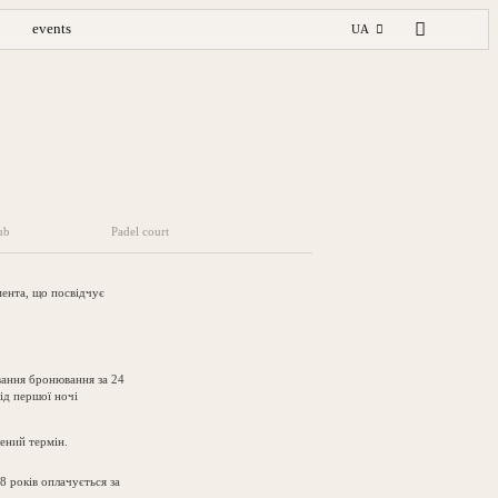
events
UA
ub
Padel court
ента, що посвідчує
ування бронювання за 24
від першої ночі
лений термін.
8 років оплачується за