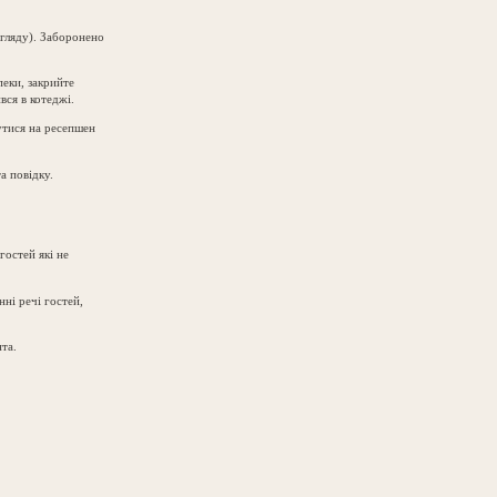
гляду). Заборонено
пеки, закрийте
вся в котеджі.
нутися на ресепшен
а повідку.
гостей які не
нні речі гостей,
та.