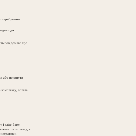
є перебування.
 години до
ість повідомляє про
ння або покинути
 комплексу, оплата
у і кафе-бару.
ельного комплексу, в
ністративні