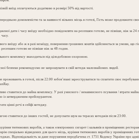
рифом.
 пізній виїзд оплачуються додатково в розмірі 50% від вартості.
передньою домовленістю та за наявності вільних місць в готелі, Гість може продовжити сво
женої дати і часу виїзду необхідно повідомляти на ресепшен готелю, не пізніше, ніж за 24
 часу.
вого виїзду або ж в разі незаїзду, повернення грошових коштів здійснюється за умови, що г
 ресепшен готелю не пізніше ніж за 48 годин.
льного комплексу знаходиться під цілодобовою охороною.
асної безпеки рекомендуємо не запрошувати в свій котедж малознайомих людей.
 не проживають в готелі, після 22:00 зобов’язані зареєструватися та сплатити своє перебува
unRay.
иво ставитися до майна комплексу. У разі умисного / ненавмисного псування / втрати майна
дно із затвердженим прейскурантом.
ати цінні речі в сейфі котеджу.
агою ставитися до інших гостей, не допускати шум на терасах котеджів після 23:00.
куріння тютюнових виробів, а також електронних сигарет і кальянів в приміщеннях ресторан
 крім спеціально відведених для цього місць, куріння тютюнових виробів у приміщеннях гот
отеджах. Відповідальність за дане порушення передбачена ст. 1751 Кодексу України про адмі