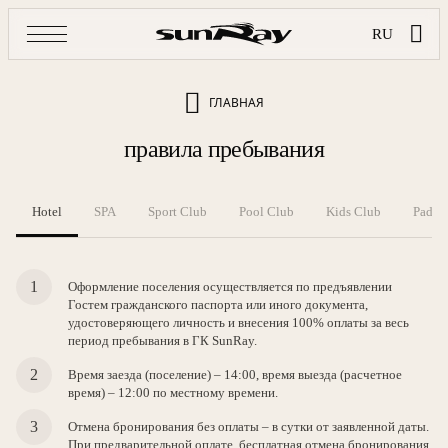
RU
ГЛАВНАЯ
правила пребывания
Hotel
SPA
Sport Club
Pool Club
Kids Club
Padel 
Оформление поселения осуществляется по предъявлении
Гостем гражданского паспорта или иного документа,
удостоверяющего личность и внесения 100% оплаты за весь
период пребывания в ГК SunRay.
Время заезда (поселение) – 14:00, время выезда (расчетное
время) – 12:00 по местному времени.
Отмена бронирования без оплаты – в сутки от заявленной даты.
При предварительной оплате, бесплатная отмена бронирования