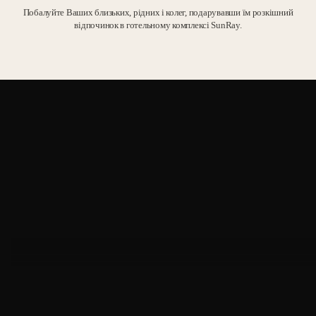
Побалуйте Ваших близьких, рідних і колег, подарувавши їм розкішний
відпочинок в готельному комплексі SunRay.